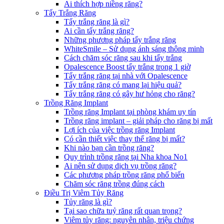
Ai thích hợp niềng răng?
Tẩy Trắng Răng
Tẩy trắng răng là gì?
Ai cần tẩy trắng răng?
Những phương pháp tẩy trắng răng
WhiteSmile – Sử dụng ánh sáng thông minh
Cách chăm sóc răng sau khi tẩy trắng
Opalescence Boost tẩy trắng trong 1 giờ
Tẩy trắng răng tại nhà với Opalescence
Tẩy trắng răng có mang lại hiệu quả?
Tẩy trắng răng có gây hư hỏng cho răng?
Trồng Răng Implant
Trồng răng Implant tại phòng khám uy tín
Trồng răng implant – giải pháp cho răng bị mất
Lợi ích của việc trồng răng Implant
Có cần thiết việc thay thế răng bị mất?
Khi nào bạn cần trồng răng?
Quy trình trồng răng tại Nha khoa No1
Ai nên sử dụng dịch vụ trồng răng?
Các phương pháp trồng răng phổ biến
Chăm sóc răng trồng đúng cách
Điều Trị Viêm Tủy Răng
Tủy răng là gì?
Tại sao chữa tuỷ răng rất quan trọng?
Viêm tủy răng: nguyên nhân, triệu chứng