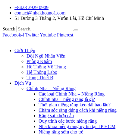
+8428 3929 0909
contact@nhakhoano1.com
51 Đường 3 Tháng 2, Vườn Lài, Hồ Chí Minh
Search
Facebook-f
Twitter
Youtube
Pinterest
Giới Thiệu
Đội Ngũ Nhân Viên
Phòng Khám
Hệ Thống Vô Trùng
Hệ Thống Labo
Trang Thiết Bị
Dịch Vụ
Chỉnh Nha – Niềng Răng
Các loại Chỉnh Nha – Niềng Răng
Chỉnh nha – niềng răng là gì?
Thời gian niềng răng kéo dài bao lâu?
Chăm sóc răng đúng cách khi niềng răng
Răng sai khớp cắn
Quy trình các bước niềng răng
Nha khoa niềng răng uy tín tại TP HCM
Niềng răng sớm cho trẻ