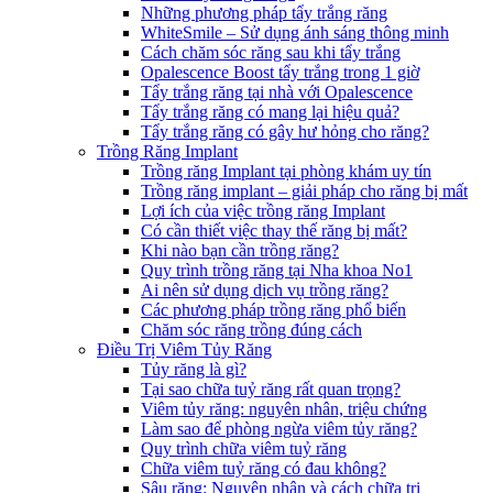
Những phương pháp tẩy trắng răng
WhiteSmile – Sử dụng ánh sáng thông minh
Cách chăm sóc răng sau khi tẩy trắng
Opalescence Boost tẩy trắng trong 1 giờ
Tẩy trắng răng tại nhà với Opalescence
Tẩy trắng răng có mang lại hiệu quả?
Tẩy trắng răng có gây hư hỏng cho răng?
Trồng Răng Implant
Trồng răng Implant tại phòng khám uy tín
Trồng răng implant – giải pháp cho răng bị mất
Lợi ích của việc trồng răng Implant
Có cần thiết việc thay thế răng bị mất?
Khi nào bạn cần trồng răng?
Quy trình trồng răng tại Nha khoa No1
Ai nên sử dụng dịch vụ trồng răng?
Các phương pháp trồng răng phổ biến
Chăm sóc răng trồng đúng cách
Điều Trị Viêm Tủy Răng
Tủy răng là gì?
Tại sao chữa tuỷ răng rất quan trọng?
Viêm tủy răng: nguyên nhân, triệu chứng
Làm sao để phòng ngừa viêm tủy răng?
Quy trình chữa viêm tuỷ răng
Chữa viêm tuỷ răng có đau không?
Sâu răng: Nguyên nhân và cách chữa trị