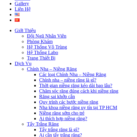
Gallery
Liên Hệ
Giới Thiệu
Đội Ngũ Nhân Viên
Phòng Khám
Hệ Thống Vô Trùng
Hệ Thống Labo
Trang Thiết Bị
Dịch Vụ
Chỉnh Nha – Niềng Răng
Các loại Chỉnh Nha – Niềng Răng
Chỉnh nha – niềng răng là gì?
Thời gian niềng răng kéo dài bao lâu?
Chăm sóc răng đúng cách khi niềng răng
Răng sai khớp cắn
Quy trình các bước niềng răng
Nha khoa niềng răng uy tín tại TP HCM
Niềng răng sớm cho trẻ
Ai thích hợp niềng răng?
Tẩy Trắng Răng
Tẩy trắng răng là gì?
Ai cần tẩy trắng răng?