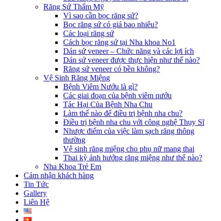
Răng Sứ Thẩm Mỹ
Vì sao cần bọc răng sứ?
Bọc răng sứ có giá bao nhiêu?
Các loại răng sứ
Cách bọc răng sứ tại Nha khoa No1
Dán sứ veneer – Chức năng và các lợi ích
Dán sứ veneer được thực hiện như thế nào?
Răng sứ veneer có bền không?
Vệ Sinh Răng Miệng
Bệnh Viêm Nướu là gì?
Các giai đoạn của bệnh viêm nướu
Tác Hại Của Bệnh Nha Chu
Làm thế nào để điều trị bệnh nha chu?
Điều trị bệnh nha chu với công nghệ Thụy Sĩ
Nhược điểm của việc làm sạch răng thông
thường
Vệ sinh răng miệng cho phụ nữ mang thai
Thai kỳ ảnh hưởng răng miệng như thế nào?
Nha Khoa Trẻ Em
Cảm nhận khách hàng
Tin Tức
Gallery
Liên Hệ