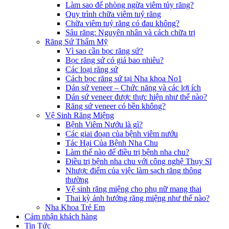
Làm sao để phòng ngừa viêm tủy răng?
Quy trình chữa viêm tuỷ răng
Chữa viêm tuỷ răng có đau không?
Sâu răng: Nguyên nhân và cách chữa trị
Răng Sứ Thẩm Mỹ
Vì sao cần bọc răng sứ?
Bọc răng sứ có giá bao nhiêu?
Các loại răng sứ
Cách bọc răng sứ tại Nha khoa No1
Dán sứ veneer – Chức năng và các lợi ích
Dán sứ veneer được thực hiện như thế nào?
Răng sứ veneer có bền không?
Vệ Sinh Răng Miệng
Bệnh Viêm Nướu là gì?
Các giai đoạn của bệnh viêm nướu
Tác Hại Của Bệnh Nha Chu
Làm thế nào để điều trị bệnh nha chu?
Điều trị bệnh nha chu với công nghệ Thụy Sĩ
Nhược điểm của việc làm sạch răng thông
thường
Vệ sinh răng miệng cho phụ nữ mang thai
Thai kỳ ảnh hưởng răng miệng như thế nào?
Nha Khoa Trẻ Em
Cảm nhận khách hàng
Tin Tức