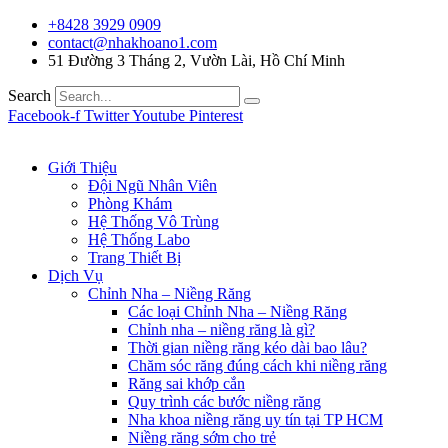
+8428 3929 0909
contact@nhakhoano1.com
51 Đường 3 Tháng 2, Vườn Lài, Hồ Chí Minh
Search
Facebook-f
Twitter
Youtube
Pinterest
Giới Thiệu
Đội Ngũ Nhân Viên
Phòng Khám
Hệ Thống Vô Trùng
Hệ Thống Labo
Trang Thiết Bị
Dịch Vụ
Chỉnh Nha – Niềng Răng
Các loại Chỉnh Nha – Niềng Răng
Chỉnh nha – niềng răng là gì?
Thời gian niềng răng kéo dài bao lâu?
Chăm sóc răng đúng cách khi niềng răng
Răng sai khớp cắn
Quy trình các bước niềng răng
Nha khoa niềng răng uy tín tại TP HCM
Niềng răng sớm cho trẻ