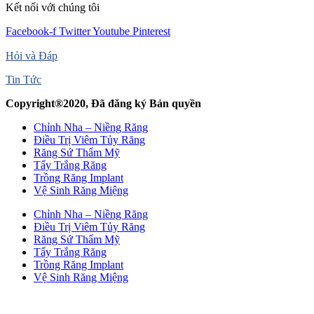
Kết nối với chúng tôi
Facebook-f
Twitter
Youtube
Pinterest
Hỏi và Đáp
Tin Tức
Copyright®2020, Đã đăng ký Bản quyền
Chỉnh Nha – Niềng Răng
Điều Trị Viêm Tủy Răng
Răng Sứ Thẩm Mỹ
Tẩy Trắng Răng
Trồng Răng Implant
Vệ Sinh Răng Miệng
Chỉnh Nha – Niềng Răng
Điều Trị Viêm Tủy Răng
Răng Sứ Thẩm Mỹ
Tẩy Trắng Răng
Trồng Răng Implant
Vệ Sinh Răng Miệng