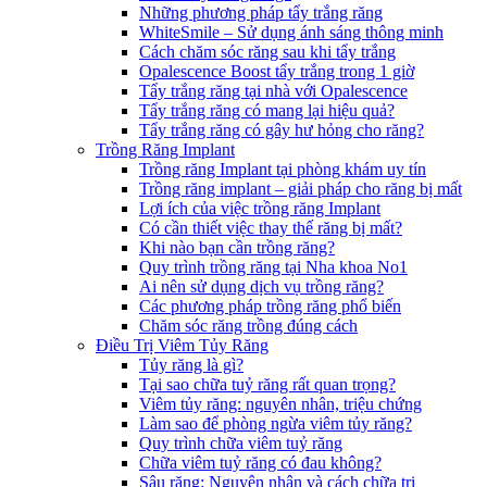
Những phương pháp tẩy trắng răng
WhiteSmile – Sử dụng ánh sáng thông minh
Cách chăm sóc răng sau khi tẩy trắng
Opalescence Boost tẩy trắng trong 1 giờ
Tẩy trắng răng tại nhà với Opalescence
Tẩy trắng răng có mang lại hiệu quả?
Tẩy trắng răng có gây hư hỏng cho răng?
Trồng Răng Implant
Trồng răng Implant tại phòng khám uy tín
Trồng răng implant – giải pháp cho răng bị mất
Lợi ích của việc trồng răng Implant
Có cần thiết việc thay thế răng bị mất?
Khi nào bạn cần trồng răng?
Quy trình trồng răng tại Nha khoa No1
Ai nên sử dụng dịch vụ trồng răng?
Các phương pháp trồng răng phổ biến
Chăm sóc răng trồng đúng cách
Điều Trị Viêm Tủy Răng
Tủy răng là gì?
Tại sao chữa tuỷ răng rất quan trọng?
Viêm tủy răng: nguyên nhân, triệu chứng
Làm sao để phòng ngừa viêm tủy răng?
Quy trình chữa viêm tuỷ răng
Chữa viêm tuỷ răng có đau không?
Sâu răng: Nguyên nhân và cách chữa trị