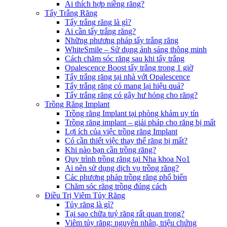
Ai thích hợp niềng răng?
Tẩy Trắng Răng
Tẩy trắng răng là gì?
Ai cần tẩy trắng răng?
Những phương pháp tẩy trắng răng
WhiteSmile – Sử dụng ánh sáng thông minh
Cách chăm sóc răng sau khi tẩy trắng
Opalescence Boost tẩy trắng trong 1 giờ
Tẩy trắng răng tại nhà với Opalescence
Tẩy trắng răng có mang lại hiệu quả?
Tẩy trắng răng có gây hư hỏng cho răng?
Trồng Răng Implant
Trồng răng Implant tại phòng khám uy tín
Trồng răng implant – giải pháp cho răng bị mất
Lợi ích của việc trồng răng Implant
Có cần thiết việc thay thế răng bị mất?
Khi nào bạn cần trồng răng?
Quy trình trồng răng tại Nha khoa No1
Ai nên sử dụng dịch vụ trồng răng?
Các phương pháp trồng răng phổ biến
Chăm sóc răng trồng đúng cách
Điều Trị Viêm Tủy Răng
Tủy răng là gì?
Tại sao chữa tuỷ răng rất quan trọng?
Viêm tủy răng: nguyên nhân, triệu chứng