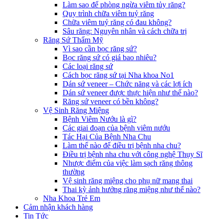
Làm sao để phòng ngừa viêm tủy răng?
Quy trình chữa viêm tuỷ răng
Chữa viêm tuỷ răng có đau không?
Sâu răng: Nguyên nhân và cách chữa trị
Răng Sứ Thẩm Mỹ
Vì sao cần bọc răng sứ?
Bọc răng sứ có giá bao nhiêu?
Các loại răng sứ
Cách bọc răng sứ tại Nha khoa No1
Dán sứ veneer – Chức năng và các lợi ích
Dán sứ veneer được thực hiện như thế nào?
Răng sứ veneer có bền không?
Vệ Sinh Răng Miệng
Bệnh Viêm Nướu là gì?
Các giai đoạn của bệnh viêm nướu
Tác Hại Của Bệnh Nha Chu
Làm thế nào để điều trị bệnh nha chu?
Điều trị bệnh nha chu với công nghệ Thụy Sĩ
Nhược điểm của việc làm sạch răng thông
thường
Vệ sinh răng miệng cho phụ nữ mang thai
Thai kỳ ảnh hưởng răng miệng như thế nào?
Nha Khoa Trẻ Em
Cảm nhận khách hàng
Tin Tức