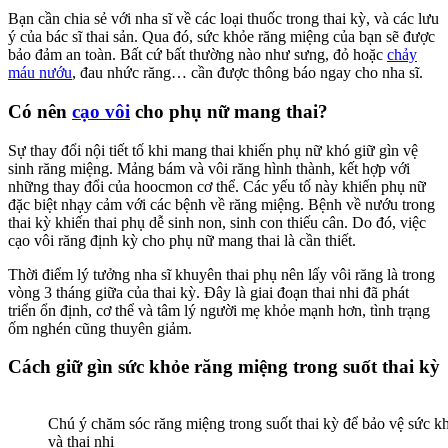
Bạn cần chia sẻ với nha sĩ về các loại thuốc trong thai kỳ, và các lưu
ý của bác sĩ thai sản. Qua đó, sức khỏe răng miệng của bạn sẽ được
bảo đảm an toàn. Bất cứ bất thường nào như sưng, đỏ hoặc
chảy
máu nướu
, đau nhức răng… cần được thông báo ngay cho nha sĩ.
Có nên
cạo vôi
cho phụ nữ mang thai?
Sự thay đổi nội tiết tố khi mang thai khiến phụ nữ khó giữ gìn vệ
sinh răng miệng. Mảng bám và vôi răng hình thành, kết hợp với
những thay đổi của hoocmon cơ thể. Các yếu tố này khiến phụ nữ
đặc biệt nhạy cảm với các bệnh về răng miệng. Bệnh về nướu trong
thai kỳ khiến thai phụ dễ sinh non, sinh con thiếu cân. Do đó, việc
cạo vôi răng định kỳ cho phụ nữ mang thai là cần thiết.
Thời điểm lý tưởng nha sĩ khuyên thai phụ nên lấy vôi răng là trong
vòng 3 tháng giữa của thai kỳ. Đây là giai đoạn thai nhi đã phát
triển ổn định, cơ thể và tâm lý người mẹ khỏe mạnh hơn, tình trạng
ốm nghén cũng thuyên giảm.
Cách giữ gìn sức khỏe răng miệng trong suốt thai kỳ
Chú ý chăm sóc răng miệng trong suốt thai kỳ để bảo vệ sức kh
và thai nhi