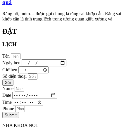
quả
Răng hô, móm… được gọi chung là răng sai khớp cắn. Răng sai
khớp cắn là tình trạng lệch trong tương quan giữa xương và
ĐẶT
LỊCH
Tên
Ngày hẹn
Giờ hẹn
Số điện thoại
Gửi
Name
Date
Time
Phone
Submit
NHA KHOA NO1