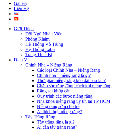
Gallery
Liên Hệ
Giới Thiệu
Đội Ngũ Nhân Viên
Phòng Khám
Hệ Thống Vô Trùng
Hệ Thống Labo
Trang Thiết Bị
Dịch Vụ
Chỉnh Nha – Niềng Răng
Các loại Chỉnh Nha – Niềng Răng
Chỉnh nha – niềng răng là gì?
Thời gian niềng răng kéo dài bao lâu?
Chăm sóc răng đúng cách khi niềng răng
Răng sai khớp cắn
Quy trình các bước niềng răng
Nha khoa niềng răng uy tín tại TP HCM
Niềng răng sớm cho trẻ
Ai thích hợp niềng răng?
Tẩy Trắng Răng
Tẩy trắng răng là gì?
Ai cần tẩy trắng răng?