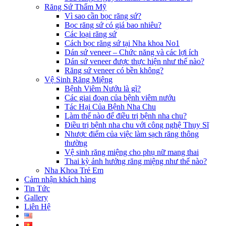
Răng Sứ Thẩm Mỹ
Vì sao cần bọc răng sứ?
Bọc răng sứ có giá bao nhiêu?
Các loại răng sứ
Cách bọc răng sứ tại Nha khoa No1
Dán sứ veneer – Chức năng và các lợi ích
Dán sứ veneer được thực hiện như thế nào?
Răng sứ veneer có bền không?
Vệ Sinh Răng Miệng
Bệnh Viêm Nướu là gì?
Các giai đoạn của bệnh viêm nướu
Tác Hại Của Bệnh Nha Chu
Làm thế nào để điều trị bệnh nha chu?
Điều trị bệnh nha chu với công nghệ Thụy Sĩ
Nhược điểm của việc làm sạch răng thông
thường
Vệ sinh răng miệng cho phụ nữ mang thai
Thai kỳ ảnh hưởng răng miệng như thế nào?
Nha Khoa Trẻ Em
Cảm nhận khách hàng
Tin Tức
Gallery
Liên Hệ