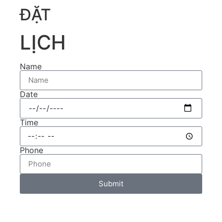
ĐẶT
LỊCH
Name
Date
Time
Phone
Submit