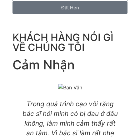
Đặt Hẹn
KHÁCH HÀNG NÓI GÌ
VỀ CHÚNG TÔI
Cảm Nhận
Trong quá trình cạo vôi răng
Dị
bác sĩ hỏi mình có bị đau ở đâu
Th
không, làm mình cảm thấy rất
v
an tâm. Vì bác sĩ làm rất nhẹ