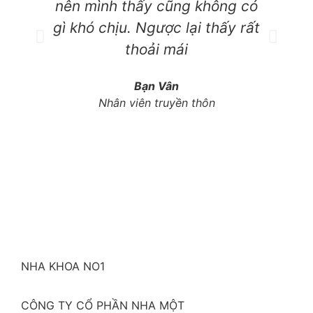
nên mình thấy cũng không có
d
gì khó chịu. Ngược lại thấy rất
k
thoải mái
b
Bạn Vân
Nhân viên truyền thôn
NHA KHOA NO1
CÔNG TY CỔ PHẦN NHA MỘT