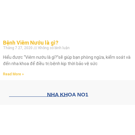
Bệnh Viêm Nướu là gì?
Tháng 7 27, 2020
Không có bình luận
Hiểu được “Viêm nướu là gì?”sẽ giúp bạn phòng ngừa, kiểm soát và
đến nha khoa để điều trị bệnh kịp thời bảo vệ sức
Read More »
NHA KHOA NO1
CÔNG TY CỔ PHẦN NHA MỘT
Trụ sở: 51 Đường 3 Tháng 2, Vườn Lài, Hồ Chí Minh
(Địa chỉ cũ: 51 Đường Ba Tháng Hai, Quận 10, TP. Hồ