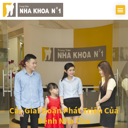
Các Giai Đoạn Phát Triển Của
Bệnh Nha Chu