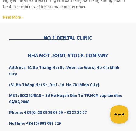
Nguyên nhân và triệu chứng của sâu răng Sâu răng không phải là
bệnh lý chỉ diễn ra ở trẻ em mà còn gây nhiều
Read More »
NO.1 DENTAL CLINIC
NHA MOT JOINT STOCK COMPANY
Address: 51 Ba Thang Hai St, Vuon Lai Ward, Ho Chi Minh
City
(51 Ba Tháng Hai St, Dist. 10, Ho Chi MInh City)
MST: 0303224619 – Sở Kế Hoạch Đầu Tư TP.HCM cấp lần đầu:
04/02/2008
Phone: +84 (0) 28 39 29 09 09 – 38 32 80 07
Hotline: +84 (0) 908 091 729
Email: contact@nhakhoano1.com