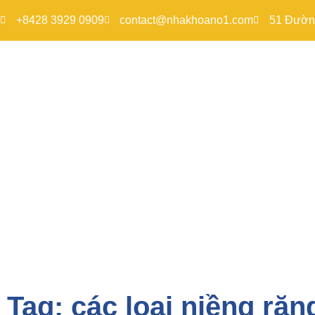
+8428 3929 0909
contact@nhakhoano1.com
51 Đường
Tag: các loại niềng răn